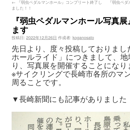
←
『弱虫ペダルマンホール』コンプリート終了し
『弱虫ペダ
ました！！
『弱虫ペダルマンホール写真展
ます
投稿日:
2022年12月26日
作成者:
koganosato
先日より、度々投稿しておりまし
ホールライド」につきまして、地
り、写真展を開催することになり
※サイクリングで長崎市各所のマ
周ることです。
▼長崎新聞にも記事がありました