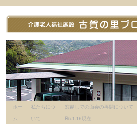
ホー
私たちにつ
窓越しでの面会の再開につい
ム
いて
R5.1.16現在