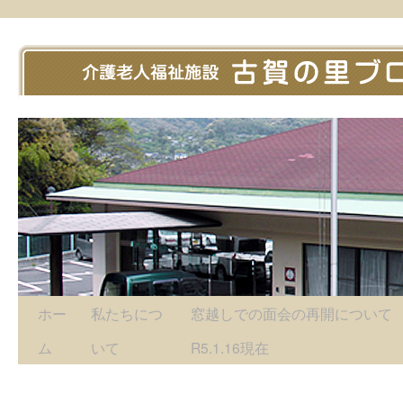
ホー
私たちにつ
窓越しでの面会の再開につい
ム
いて
R5.1.16現在