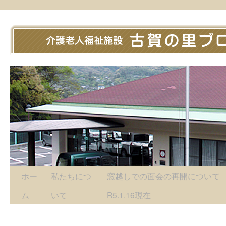
ホー
私たちにつ
窓越しでの面会の再開につい
ム
いて
R5.1.16現在