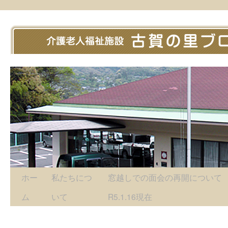
ホー
私たちにつ
窓越しでの面会の再開につい
ム
いて
R5.1.16現在