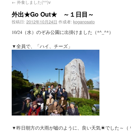
←
外食しました(^^)v
外出★Go Out★ ～１日目～
投稿日:
2012年10月24日
作成者:
koganosato
10/24（水）のぞみ公園に出掛けました（*^_^*）
▼全員で、「ハイ、チーズ」
▼昨日朝方の大雨が嘘のように、良い天気☀でした～（