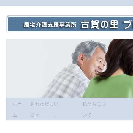
ホー
あわただしい
私たちにつ
ム
日々・・・。
いて