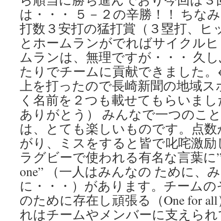
は・・・ ５－２の辛勝！！ ちな
打数３安打の猛打賞（３塁打、ヒ
とホームランがでればサイクルヒ
ムランは、無理ですが・・・ 久
たりでチームに貢献できました。
上を打ったので長崎新聞の地域ス
く名前を２つも載せてもらいまし
ありがとう） みんなで一つのこ
は、とても楽しいものです。点数
がり、ミスをすると皆で叱咤激励
ラグビーで使われる有名な言葉に”One for
one” （一人はみんなの ために
に・・・）があります。チームの
のために存在し頑張る（One for 
れはチームやメンバーに支えられている