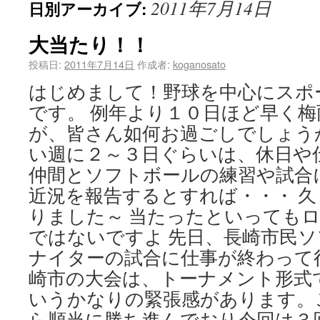
2011年7月14日
日別アーカイブ:
大当たり！！
投稿日:
2011年7月14日
作成者:
koganosato
はじめまして！野球を中心にスポー
です。 例年より１０日ほど早く
が、皆さん如何お過ごしでしょう
い週に２～３日ぐらいは、休日や
仲間とソフトボールの練習や試合
近況を報告するとすれば・・・ 
りました～ 当たったといっても
ではないですよ 先日、長崎市民
ナイターの試合に仕事が終わって
崎市の大会は、トーナメント形式
いうかなりの緊張感があります。
ら順当に勝ち進んでおり今回は３